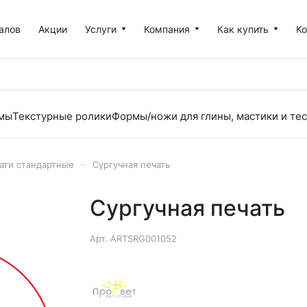
алов
Акции
Услуги
Компания
Как купить
К
рмы
Текстурные ролики
Формы/ножи для глины, мастики и тес
–
ати стандартные
Сургучная печать
Сургучная печать
Арт.
ARTSRG001052