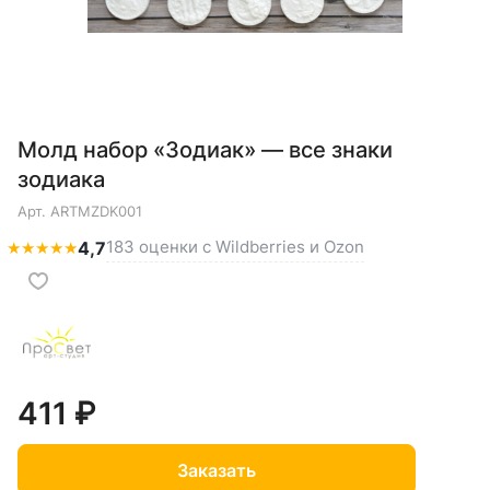
Молд набор «Зодиак» — все знаки
зодиака
Арт.
ARTMZDK001
183 оценки с Wildberries и Ozon
★
★
★
★
★
4,7
411 ₽
Заказать