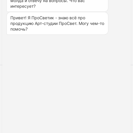
молда и отвечу на вопросы. Что вас 
работы.
интересует?
Производство Арт-ПроСвет.
Привет! Я ПроСветик - знаю всё про 
продукцию Арт-студии ПроСвет. Могу чем-то 
помочь? 
Назад к списку
Отзывы покупателей
4,7
★
★
★
★
★
На основе
183
оценок с маркетплейсов
Wildberries: 24 · Ozon: 159