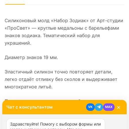
Силиконовый молд «Набор Зодиак» от Арт-студии
«ПроСвет» — круглые медальоны с барельефами
знаков зодиака. Тематический набор для
украшений.
Диаметр знаков 19 мм.
Эластичный силикон точно повторяет детали,
легко отдаёт отливку без сколов и выдерживает
многократное литьё.
Подходит для гипса, эпоксидной смолы,
×
Чат с консультантом
VK
MAX
полимерной глины, мастики и мыла. Используется
для подвесок и кулонов, медальонов и магнитов,
тематических украшений и скрапбукинга ручной
Здравствуйте! Помогу с выбором формы или 