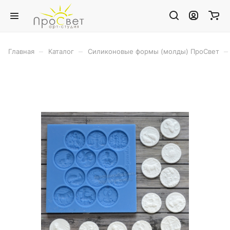
–
–
–
Главная
Каталог
Силиконовые формы (молды) ПроСвет