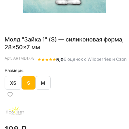
Молд "Зайка 1" (S) — силиконовая форма,
28×50×7 мм
Арт.
ARTMD1778
6 оценок с Wildberries и Ozon
★
★
★
★
★
5,0
Размеры:
XS
S
M