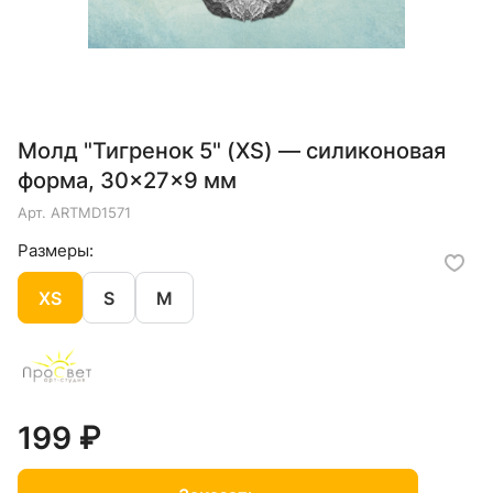
Молд "Тигренок 5" (XS) — силиконовая
форма, 30×27×9 мм
Арт.
ARTMD1571
Размеры:
XS
S
M
199 ₽