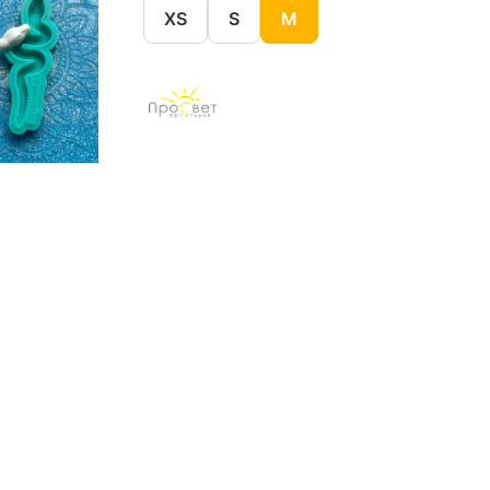
XS
S
M