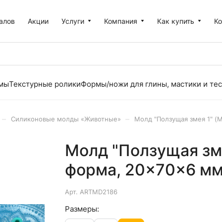
алов
Акции
Услуги
Компания
Как купить
К
рмы
Текстурные ролики
Формы/ножи для глины, мастики и тес
–
–
Силиконовые молды «Животные»
Молд "Ползущая змея 1" (
Молд "Ползущая зме
форма, 20×70×6 м
Арт.
ARTMD2186
Размеры: