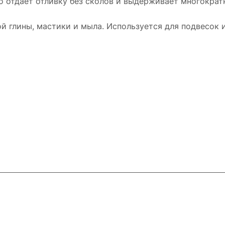
о отдаёт отливку без сколов и выдерживает многократн
й глины, мастики и мыла. Используется для подвесок и
и
Контакты