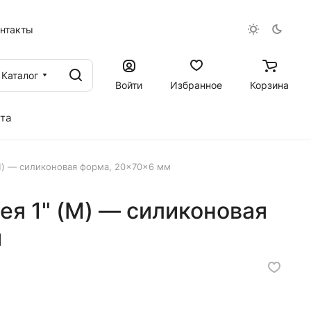
онтакты
Каталог
Войти
Избранное
Корзина
та
M) — силиконовая форма, 20×70×6 мм
я 1" (M) — силиконовая
м