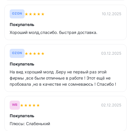
★
★
★
★
★
10.12.2025
OZON
Покупатель
Хороший молд,спасибо. быстрая доставка.
★
★
★
★
★
03.12.2025
OZON
Покупатель
На вид хороший молд .Беру не первый раз этой
фирмы ,все были отличные в работе ! Этот ещё не
пробовала ,но в качестве не сомневаюсь ! Спасибо !
★
★
★
★
★
02.12.2025
WB
Покупатель
Плюсы: Слабенький