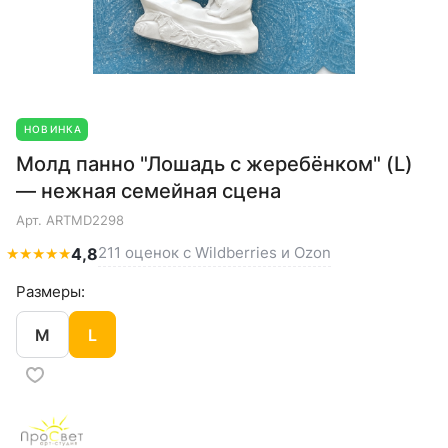
НОВИНКА
Молд панно "Лошадь с жеребёнком" (L)
— нежная семейная сцена
Арт.
ARTMD2298
211 оценок с Wildberries и Ozon
★
★
★
★
★
4,8
Размеры:
M
L