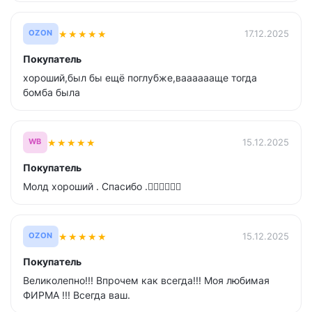
★
★
★
★
★
17.12.2025
OZON
Покупатель
хороший,был бы ещё поглубже,вааааааще тогда
бомба была
★
★
★
★
★
15.12.2025
WB
Покупатель
Молд хороший . Спасибо .👍🏻👍🏻👍🏻
★
★
★
★
★
15.12.2025
OZON
Покупатель
Великолепно!!! Впрочем как всегда!!! Моя любимая
ФИРМА !!! Всегда ваш.