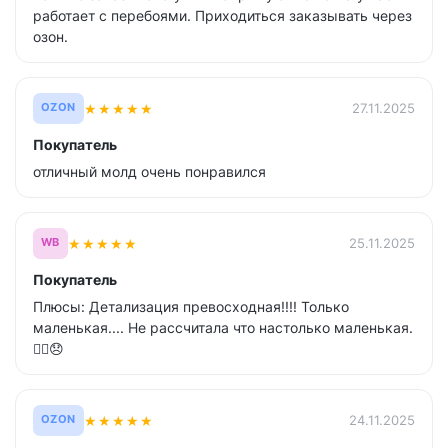
работает с перебоями. Приходиться заказывать через
озон.
★
★
★
★
★
27.11.2025
OZON
Покупатель
отличный молд очень понравился
★
★
★
★
★
25.11.2025
WB
Покупатель
Плюсы: Детализация превосходная!!!! Только
маленькая.... Не рассчитала что настолько маленькая.
😮‍💨😞
★
★
★
★
★
24.11.2025
OZON