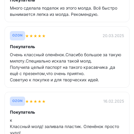
Покупатель
Много сделала поделок из этого молда. Всё быстро
вынимается лепка из молда. Рекомендую.
★
★
★
★
★
20.03.2025
OZON
Покупатель
Очень классный оленёнок.Спасибо большое за такую
милоту.Специально искала такой молд.
Получила целый паспорт на такого красавчика ,да
ещё с презентом,что очень приятно.
Советую к покупке и для творческих идей.
★
★
★
★
★
16.02.2025
OZON
Покупатель
к
Классный молд! заливала пластик. Оленёнок просто
чудо!