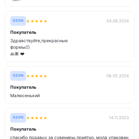
★
★
★
★
★
04.08.2024
OZON
Покупатель
Здравствуйте,прекрасные
формы🫠
🙏🏽 ❤️
★
★
★
★
★
08.05.2024
OZON
Покупатель
Малюсенький
★
★
★
★
★
14.11.2023
OZON
Покупатель
спасибо прдавцу за сувениры,приятно. молд упакован