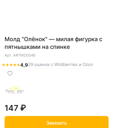
Молд "Олёнок" — милая фигурка с
пятнышками на спинке
Арт.
ARTMD0046
29 оценок с Wildberries и Ozon
★
★
★
★
★
4,9
147 ₽
Заказать