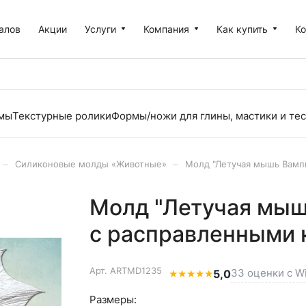
алов
Акции
Услуги
Компания
Как купить
К
рмы
Текстурные ролики
Формы/ножи для глины, мастики и тес
–
–
Силиконовые молды «Животные»
Молд "Летучая мышь Вамп
Молд "Летучая мыш
с расправленными
Арт.
ARTMD1235
33 оценки с Wi
★
★
★
★
★
5,0
Размеры: