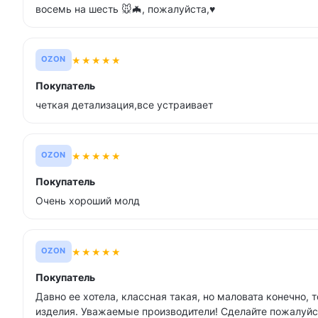
восемь на шесть 🐭🦇, пожалуйста,♥️
★
★
★
★
★
OZON
Покупатель
четкая детализация,все устраивает
★
★
★
★
★
OZON
Покупатель
Очень хороший молд
★
★
★
★
★
OZON
Покупатель
Давно ее хотела, классная такая, но маловата конечно, 
изделия. Уважаемые производители! Сделайте пожалуйст