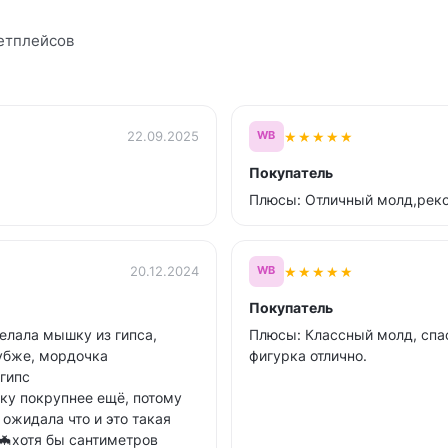
етплейсов
★
★
★
★
★
22.09.2025
WB
Покупатель
Плюсы: Отличный молд,реко
★
★
★
★
★
20.12.2024
WB
Покупатель
елала мышку из гипса,
Плюсы: Классный молд, спа
лубже, мордочка
фигурка отлично.
 гипс
ку покрупнее ещё, потому
 ожидала что и это такая
🦇хотя бы сантиметров