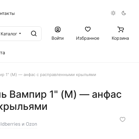
онтакты
Каталог
Войти
Избранное
Корзина
та
ир 1" (M) — анфас с расправленными крыльями
ь Вампир 1" (M) — анфас
 крыльями
ldberries и Ozon