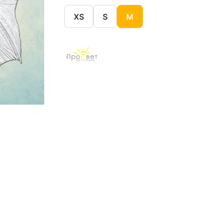
XS
S
M