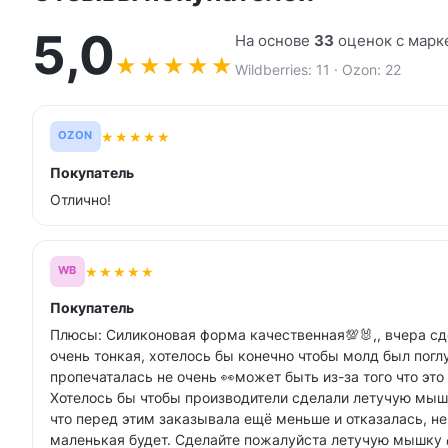
5,0
На основе
33
оценок с марк
★
★
★
★
★
Wildberries: 11 · Ozon: 22
★
★
★
★
★
OZON
Покупатель
Отлично!
★
★
★
★
★
WB
Покупатель
Плюсы: Силиконовая форма качественная💯🐰,, вчера сд
очень тонкая, хотелось бы конечно чтобы молд был пог
пропечаталась не очень 👀может быть из-за того что это
Хотелось бы чтобы производители сделали летучую мыш
что перед этим заказывала ещё меньше и отказалась, не
маленькая будет. Сделайте пожалуйста летучую мышку 