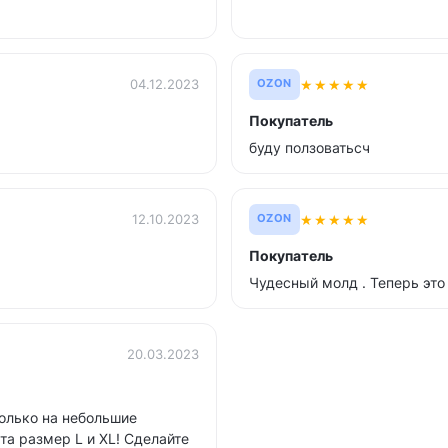
★
★
★
★
★
04.12.2023
OZON
Покупатель
буду ползоватьсч
★
★
★
★
★
12.10.2023
OZON
Покупатель
Чудесный молд . Теперь это
20.03.2023
только на небольшие
а размер L и XL! Сделайте