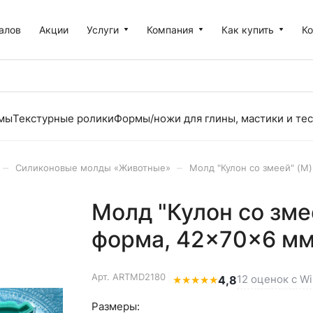
алов
Акции
Услуги
Компания
Как купить
К
рмы
Текстурные ролики
Формы/ножи для глины, мастики и тес
–
–
Силиконовые молды «Животные»
Молд "Кулон со змеей" (M
Молд "Кулон со зме
форма, 42×70×6 м
Арт.
ARTMD2180
12 оценок с Wi
★
★
★
★
★
4,8
Размеры: