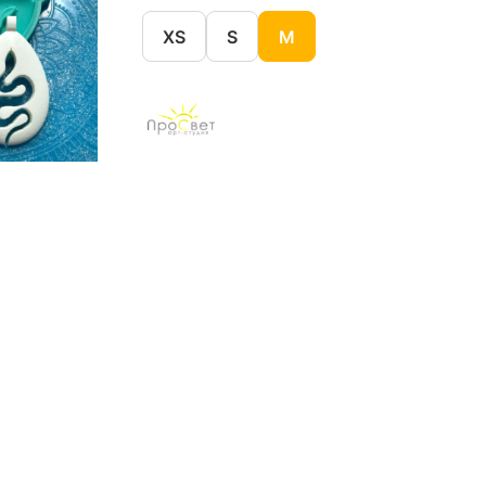
XS
S
M