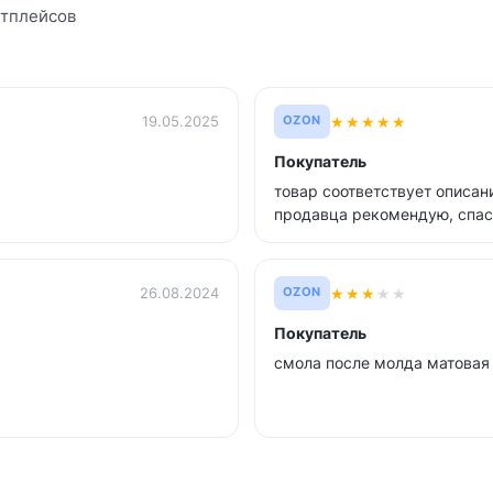
етплейсов
★
★
★
★
★
19.05.2025
OZON
Покупатель
товар соответствует описан
продавца рекомендую, спас
★
★
★
★
★
26.08.2024
OZON
Покупатель
смола после молда матовая 