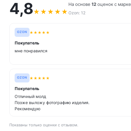
4,8
На основе
12
оценок с марк
★
★
★
★
★
Ozon: 12
★
★
★
★
★
OZON
Покупатель
мне понравился
★
★
★
★
★
OZON
Покупатель
Отличный молд
Позже выложу фотографию изделия.
Рекомендую
Показаны только оценки с отзывом.