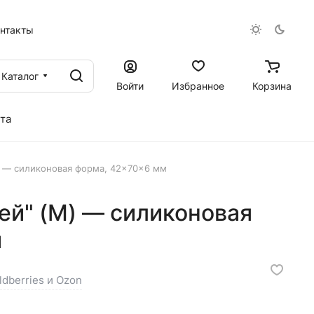
онтакты
Каталог
Войти
Избранное
Корзина
та
) — силиконовая форма, 42×70×6 мм
ей" (M) — силиконовая
м
ldberries и Ozon