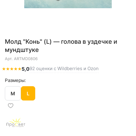
Молд "Конь" (L) — голова в уздечке и
мундштуке
Арт.
ARTMD0806
92 оценки с Wildberries и Ozon
★
★
★
★
★
5,0
Размеры:
M
L