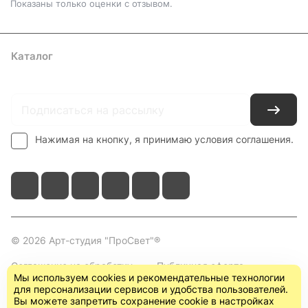
Показаны только оценки с отзывом.
Каталог
Где купить
Условия оплаты
Условия доставки
Контакты
Нажимая на кнопку, я принимаю условия соглашения.
© 2026 Арт-студия "ПроСвет"®
Соглашение на обработку
Публичная оферта
Мы используем cookies и рекомендательные технологии
персональных данных
(пользовательское
для персонализации сервисов и удобства пользователей.
соглашение)
Вы можете запретить сохранение cookie в настройках