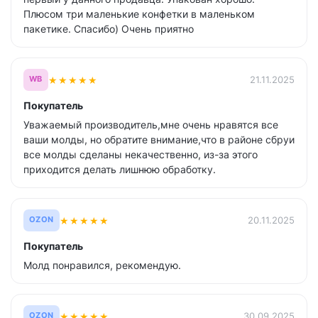
Плюсом три маленькие конфетки в маленьком
пакетике. Спасибо) Очень приятно
★
★
★
★
★
21.11.2025
WB
Покупатель
Уважаемый производитель,мне очень нравятся все
ваши молды, но обратите внимание,что в районе сбруи
все молды сделаны некачественно, из-за этого
приходится делать лишнюю обработку.
★
★
★
★
★
20.11.2025
OZON
Покупатель
Молд понравился, рекомендую.
★
★
★
★
★
30.09.2025
OZON