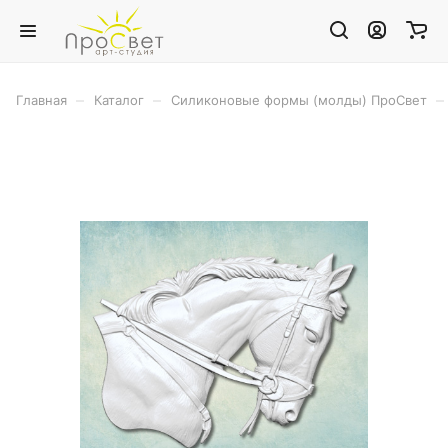
–
–
–
Главная
Каталог
Силиконовые формы (молды) ПроСвет