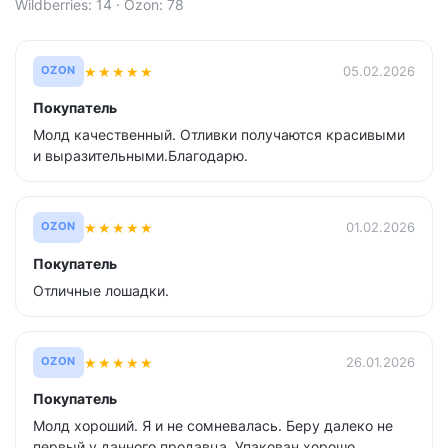
Wildberries: 14 · Ozon: 78
★
★
★
★
★
05.02.2026
OZON
Покупатель
Молд качественный. Отливки получаются красивыми
и выразительными.Благодарю.
★
★
★
★
★
01.02.2026
OZON
Покупатель
Отличные лошадки.
★
★
★
★
★
26.01.2026
OZON
Покупатель
Молд хороший. Я и не сомневалась. Беру далеко не
первый у данного продавца. Упакован хорошо.