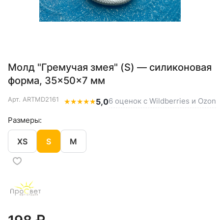
Молд "Гремучая змея" (S) — силиконовая
форма, 35×50×7 мм
Арт.
ARTMD2161
6 оценок с Wildberries и Ozon
★
★
★
★
★
5,0
Размеры:
XS
S
M