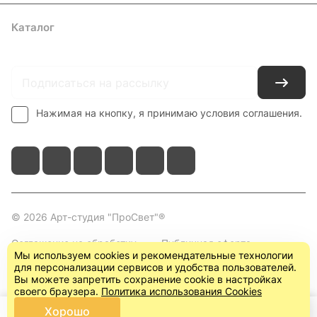
Каталог
Где купить
Условия оплаты
Условия доставки
Контакты
Нажимая на кнопку, я принимаю условия соглашения.
© 2026 Арт-студия "ПроСвет"®
Соглашение на обработку
Публичная оферта
Мы используем cookies и рекомендательные технологии
персональных данных
(пользовательское
для персонализации сервисов и удобства пользователей.
соглашение)
Вы можете запретить сохранение cookie в настройках
своего браузера.
Политика использования Cookies
Хорошо