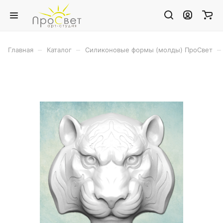
–
–
–
Главная
Каталог
Силиконовые формы (молды) ПроСвет