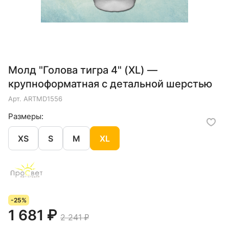
Молд "Голова тигра 4" (XL) —
крупноформатная с детальной шерстью
Арт.
ARTMD1556
Размеры:
XS
S
M
XL
-25%
1 681 ₽
2 241 ₽