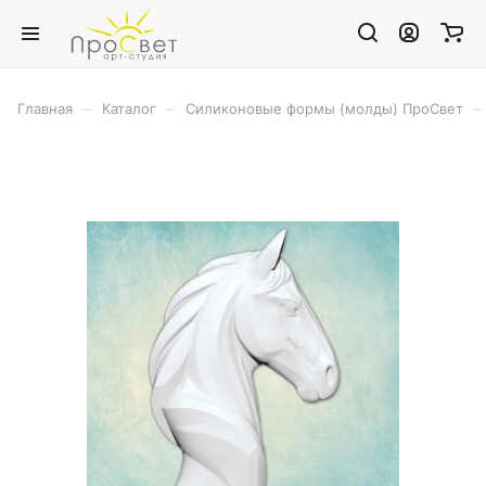
–
–
–
Главная
Каталог
Силиконовые формы (молды) ПроСвет