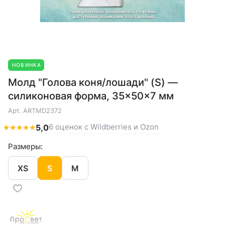
НОВИНКА
Молд "Голова коня/лошади" (S) —
силиконовая форма, 35×50×7 мм
Арт.
ARTMD2372
6 оценок с Wildberries и Ozon
★
★
★
★
★
5,0
Размеры:
XS
S
M