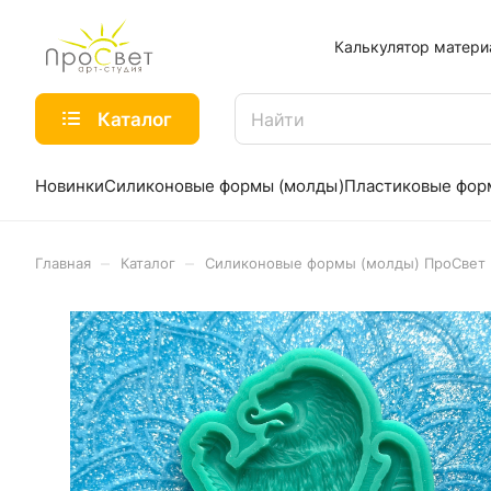
Калькулятор матери
Каталог
Новинки
Силиконовые формы (молды)
Пластиковые фо
–
–
Главная
Каталог
Силиконовые формы (молды) ПроСвет