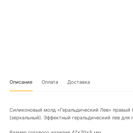
Описание
Оплата
Доставка
Силиконовый молд «Геральдический Лев» правый (
(зеркальный). Эффектный геральдический лев для г
Размер готового изделия 47×70×5 мм.