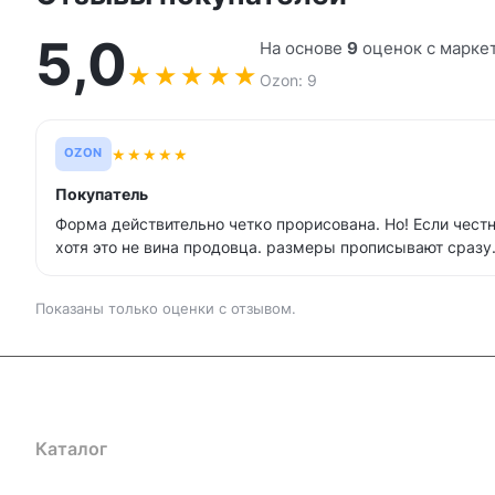
5,0
На основе
9
оценок с марке
★
★
★
★
★
Ozon: 9
★
★
★
★
★
OZON
Покупатель
Форма действительно четко прорисована. Но! Если честн
хотя это не вина продовца. размеры прописывают сразу.
Показаны только оценки с отзывом.
Каталог
Где купить
Условия оплаты
Условия доставк