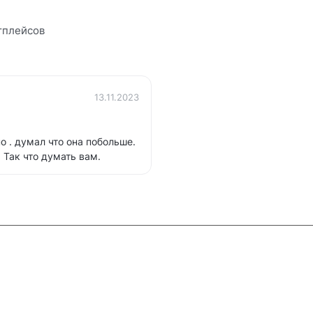
тплейсов
13.11.2023
о . думал что она побольше.
 Так что думать вам.
и
Контакты