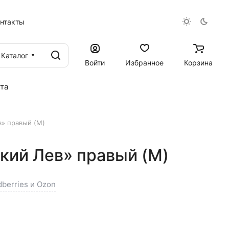
онтакты
Каталог
Войти
Избранное
Корзина
та
» правый (M)
кий Лев» правый (M)
dberries и Ozon