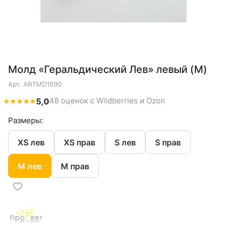
Молд «Геральдический Лев» левый (M)
Арт.
ARTMD1690
48 оценок с Wildberries и Ozon
★
★
★
★
★
5,0
Размеры:
XS лев
XS прав
S лев
S прав
M лев
M прав