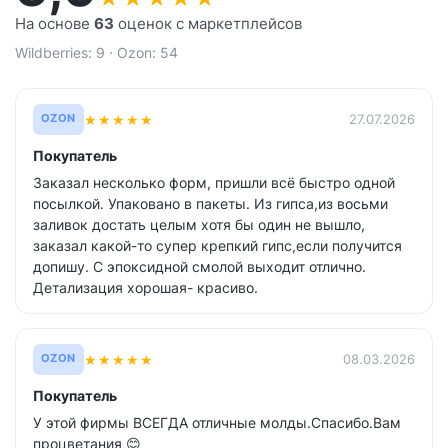
На основе
63
оценок с маркетплейсов
Wildberries: 9 · Ozon: 54
★
★
★
★
★
27.07.2026
OZON
Покупатель
Заказал несколько форм, пришли всё быстро одной
посылкой. Упаковано в пакеты. Из гипса,из восьми
заливок достать целым хотя бы один не вышло,
заказал какой-то супер крепкий гипс,если получится
допишу. С эпоксидной смолой выходит отлично.
Детализация хорошая- красиво.
★
★
★
★
★
08.03.2026
OZON
Покупатель
У этой фирмы ВСЕГДА отличные молды.Спасибо.Вам
процветания 😊