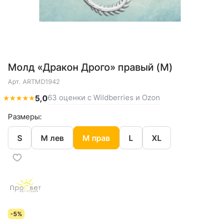
Молд «Дракон Дрого» правый (M)
Арт.
ARTMD1942
63 оценки с Wildberries и Ozon
★
★
★
★
★
5,0
Размеры:
S
M лев
M прав
L
XL
-5%