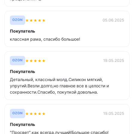
★
★
★
★
★
05.06.2025
OZON
Покупатель
классная рама, спасибо большое!
★
★
★
★
★
19.05.2025
OZON
Покупатель
Детальный, классный молд.Силикон мягкий,
упругий.Везли долго,но главное все в целости и
сохранности.Спасибо, покупкой довольна.
★
★
★
★
★
19.05.2025
OZON
Покупатель
"Просвет",как всегда,лучший!Большое спасибо!