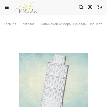
–
–
–
Главная
Каталог
Силиконовые формы (молды) ПроСвет