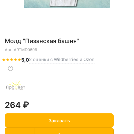
Молд "Пизанская башня"
Арт.
ARTMD0606
2 оценки с Wildberries и Ozon
★
★
★
★
★
5,0
264 ₽
Заказать