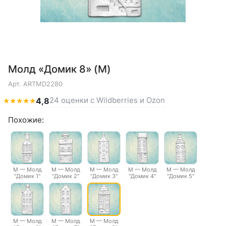
Молд «Домик 8» (M)
Арт.
ARTMD2280
24 оценки с Wildberries и Ozon
★
★
★
★
★
4,8
Похожие:
M — Молд
M — Молд
M — Молд
M — Молд
M — Молд
"Домик 1"
"Домик 2"
"Домик 3"
"Домик 4"
"Домик 5"
M — Молд
M — Молд
M — Молд