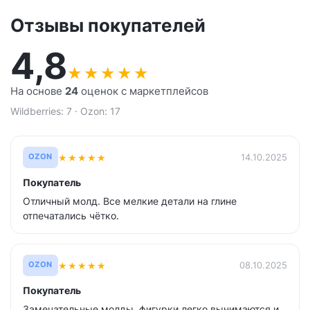
Отзывы покупателей
4,8
★
★
★
★
★
На основе
24
оценок с маркетплейсов
Wildberries: 7 · Ozon: 17
★
★
★
★
★
14.10.2025
OZON
Покупатель
Отличный молд. Все мелкие детали на глине
отпечатались чётко.
★
★
★
★
★
08.10.2025
OZON
Покупатель
Замечательные молды, фигурки легко вынимаются и