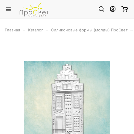
–
–
–
Главная
Каталог
Силиконовые формы (молды) ПроСвет