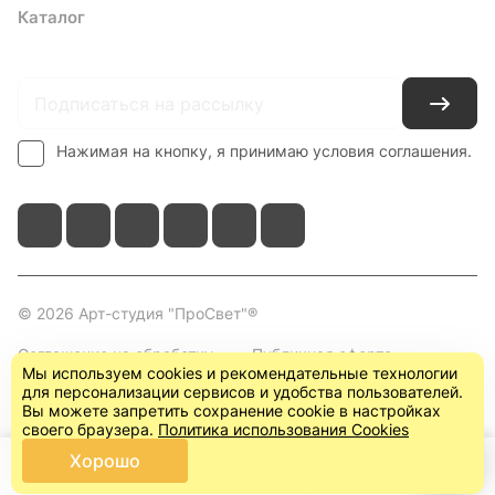
Каталог
Где купить
Условия оплаты
Условия доставки
Контакты
Нажимая на кнопку, я принимаю условия соглашения.
© 2026 Арт-студия "ПроСвет"®
Соглашение на обработку
Публичная оферта
Мы используем cookies и рекомендательные технологии
персональных данных
(пользовательское
для персонализации сервисов и удобства пользователей.
соглашение)
Вы можете запретить сохранение cookie в настройках
своего браузера.
Политика использования Cookies
Хорошо
Главная
Каталог
Корзина
Кабинет