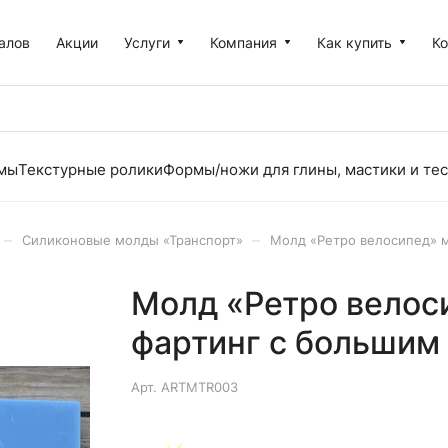
алов
Акции
Услуги
Компания
Как купить
К
рмы
Текстурные ролики
Формы/ножи для глины, мастики и тес
–
–
Силиконовые молды «Транспорт»
Молд «Ретро велосипед» 
Молд «Ретро велос
фартинг с большим
Арт.
ARTMTR003