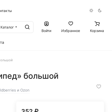
онтакты
Каталог
Войти
Избранное
Корзина
та
большой
ипед» большой
ldberries и Ozon
352 ₽