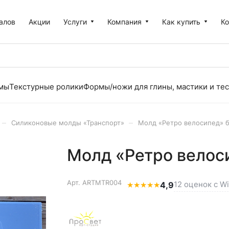
алов
Акции
Услуги
Компания
Как купить
К
рмы
Текстурные ролики
Формы/ножи для глины, мастики и тес
–
–
Силиконовые молды «Транспорт»
Молд «Ретро велосипед» 
Молд «Ретро велос
Арт.
ARTMTR004
12 оценок с Wi
★
★
★
★
★
4,9