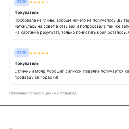
★
★
★
★
★
OZON
Покупатель
Пробовала из глины, вообще ничего не получалось ,выт
наткнулась на совет в отзывах и попробовала так же за
На картинке результат, только почистить края осталось.
★
★
★
★
★
OZON
Покупатель
Отличный молд!Хороший силикон!Изделие получается к
продавцу за подарки!
Показаны только оценки с отзывом.