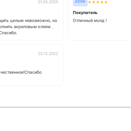
★
★
★
★
★
01.05.2025
OZON
Покупатель
ащить целым невозможно, но
Отличный молд !
полнить акриловым клеем .
 Спасибо.
25.12.2022
ачественное!Спасибо