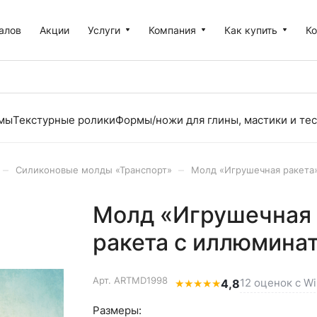
алов
Акции
Услуги
Компания
Как купить
К
рмы
Текстурные ролики
Формы/ножи для глины, мастики и тес
–
–
Силиконовые молды «Транспорт»
Молд «Игрушечная ракета
Молд «Игрушечная 
ракета с иллюмина
Арт.
ARTMD1998
12 оценок с Wi
★
★
★
★
★
4,8
Размеры: