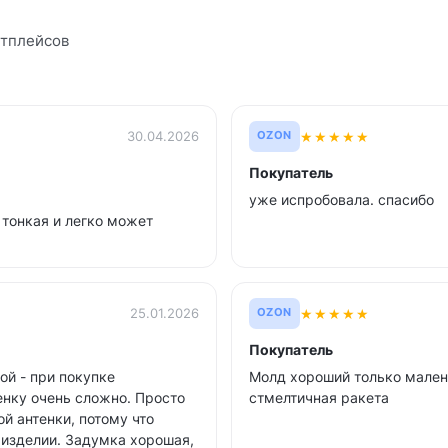
етплейсов
★
★
★
★
★
30.04.2026
OZON
Покупатель
уже испробовала. спасибо
 тонкая и легко может
★
★
★
★
★
25.01.2026
OZON
Покупатель
ой - при покупке
Молд хороший только мален
енку очень сложно. Просто
стмелтичная ракета
ой антенки, потому что
 изделии. Задумка хорошая,