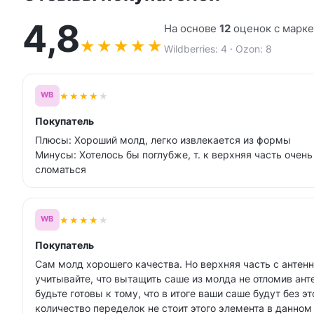
4,8
На основе
12
оценок с марк
★
★
★
★
★
Wildberries: 4 · Ozon: 8
★
★
★
★
★
WB
Покупатель
Плюсы: Хороший молд, легко извлекается из формы
Минусы: Хотелось бы поглубже, т. к верхняя часть очень
сломаться
★
★
★
★
★
WB
Покупатель
Сам молд хорошего качества. Но верхняя часть с антенн
учитывайте, что вытащить саше из молда не отломив ант
будьте готовы к тому, что в итоге ваши саше будут без эт
количество переделок не стоит этого элемента в данном