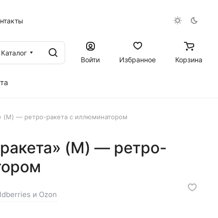
онтакты
Каталог
Войти
Избранное
Корзина
та
» (M) — ретро-ракета с иллюминатором
ракета» (M) — ретро-
тором
ldberries и Ozon