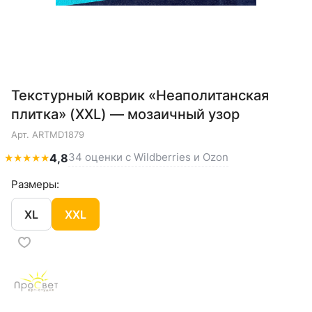
Текстурный коврик «Неаполитанская
плитка» (XXL) — мозаичный узор
Арт.
ARTMD1879
34 оценки с Wildberries и Ozon
★
★
★
★
★
4,8
Размеры:
XL
XXL