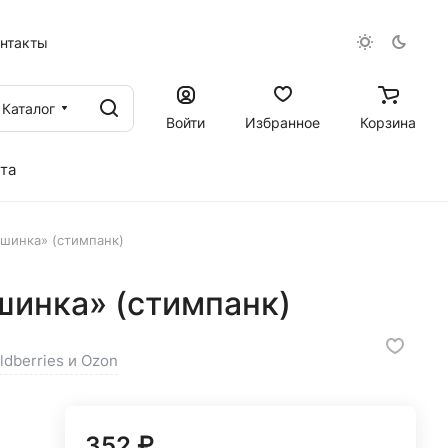
онтакты
Каталог
Войти
Избранное
Корзина
та
шинка» (стимпанк)
инка» (стимпанк)
ldberries и Ozon
352 ₽