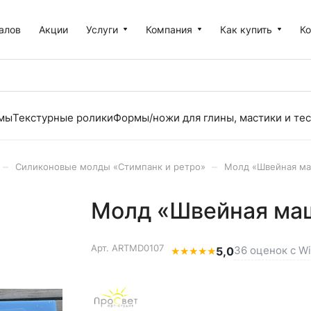
алов
Акции
Услуги
Компания
Как купить
К
рмы
Текстурные ролики
Формы/ножи для глины, мастики и тес
–
–
Силиконовые молды «Стимпанк и ретро»
Молд «Швейная ма
Молд «Швейная маш
Арт.
ARTMD0107
36 оценок с Wi
★
★
★
★
★
5,0