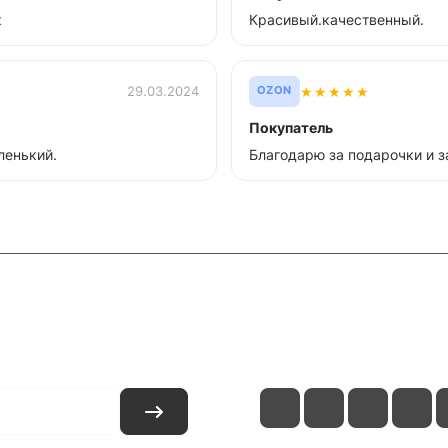
к
Красивый.качественный.
★
★
★
★
★
29.03.2024
OZON
Покупатель
ленький.
Благодарю за подарочки и 
и
Контакты