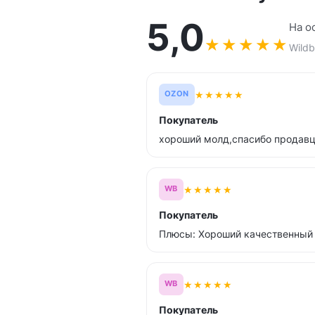
5,0
На о
★
★
★
★
★
Wildb
★
★
★
★
★
OZON
Покупатель
хороший молд,спасибо продавц
★
★
★
★
★
WB
Покупатель
Плюсы: Хороший качественный
★
★
★
★
★
WB
Покупатель