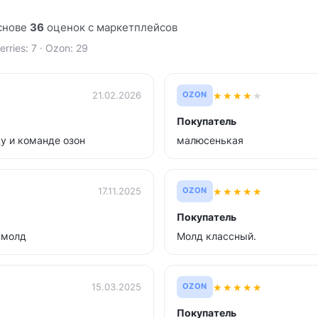
снове
36
оценок с маркетплейсов
erries: 7 · Ozon: 29
★
★
★
★
★
21.02.2026
OZON
Покупатель
у и команде озон
малюсенькая
★
★
★
★
★
17.11.2025
OZON
Покупатель
 молд
Молд классный.
★
★
★
★
★
15.03.2025
OZON
Покупатель