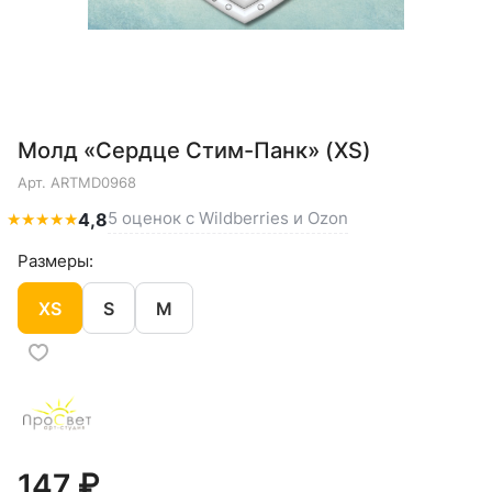
Молд «Сердце Стим-Панк» (XS)
Арт.
ARTMD0968
5 оценок с Wildberries и Ozon
★
★
★
★
★
4,8
Размеры:
XS
S
M
147 ₽