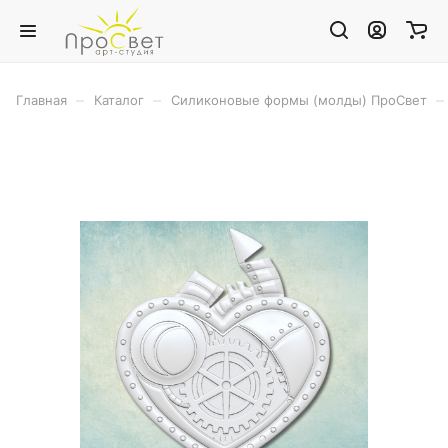
–
–
–
Главная
Каталог
Силиконовые формы (молды) ПроСвет