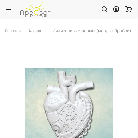
–
–
–
Главная
Каталог
Силиконовые формы (молды) ПроСвет