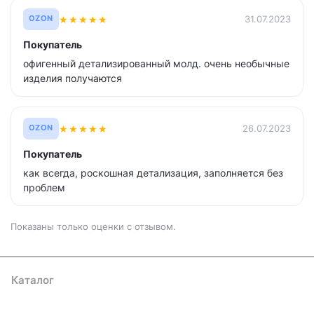
★
★
★
★
★
31.07.2023
OZON
Покупатель
офигенный детализированный молд. очень необычные
изделия получаются
★
★
★
★
★
26.07.2023
OZON
Покупатель
как всегда, роскошная детализация, заполняется без
проблем
Показаны только оценки с отзывом.
Каталог
Где купить
Условия оплаты
Условия доставки
Контакты