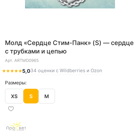
Молд «Сердце Стим-Панк» (S) — сердце
с трубками и цепью
Арт.
ARTMD0965
34 оценки с Wildberries и Ozon
★
★
★
★
★
5,0
Размеры:
XS
S
M