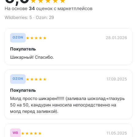
★
★
★
★
★
На основе
34
оценок с маркетплейсов
Wildberries: 5 · Ozon: 29
★
★
★
★
★
28.01.2026
OZON
Покупатель
Шикарный! Спасибо.
★
★
★
★
★
17.09.2025
OZON
Покупатель
Молд просто шикарен!!!!!! (заливала шоколад+глазурь
50 на 50, кандурин наносила непосредственно на
молд перед заливкой).
★
★
★
★
★
11.05.2025
WB