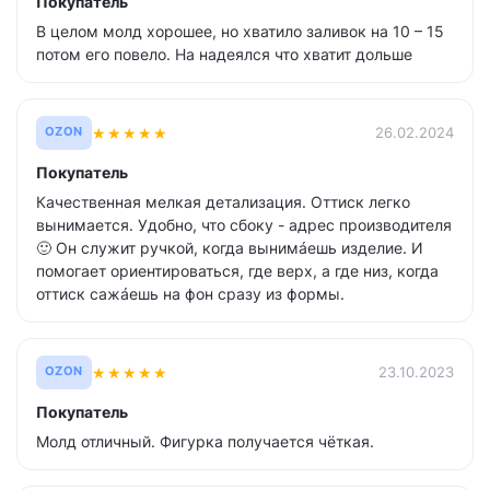
Покупатель
В целом молд хорошее, но хватило заливок на 10 – 15
потом его повело. На надеялся что хватит дольше
★
★
★
★
★
26.02.2024
OZON
Покупатель
Качественная мелкая детализация. Оттиск легко
вынимается. Удобно, что сбоку - адрес производителя
🙂 Он служит ручкой, когда вынимáешь изделие. И
помогает ориентироваться, где верх, а где низ, когда
оттиск сажáешь на фон сразу из формы.
★
★
★
★
★
23.10.2023
OZON
Покупатель
Молд отличный. Фигурка получается чёткая.