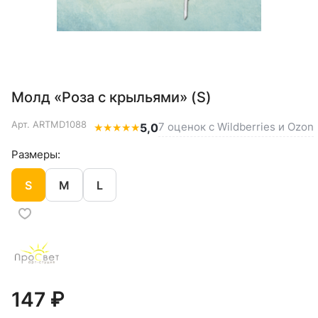
Молд «Роза с крыльями» (S)
Арт.
ARTMD1088
7 оценок с Wildberries и Ozon
★
★
★
★
★
5,0
Размеры:
S
M
L
147 ₽