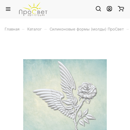
–
–
–
Главная
Каталог
Силиконовые формы (молды) ПроСвет