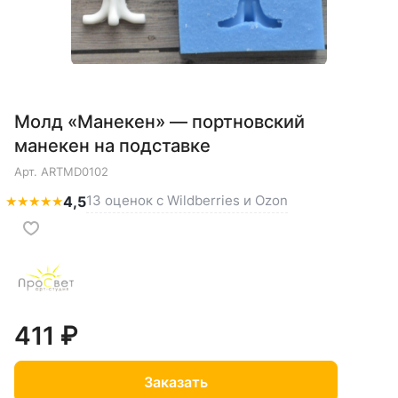
Молд «Манекен» — портновский
манекен на подставке
Арт.
ARTMD0102
13 оценок с Wildberries и Ozon
★
★
★
★
★
4,5
411 ₽
Заказать