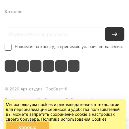
Каталог
Где купить
Условия оплаты
Условия доставки
Контакты
Нажимая на кнопку, я принимаю условия соглашения.
© 2026 Арт-студия "ПроСвет"®
Соглашение на обработку
Публичная оферта
Мы используем cookies и рекомендательные технологии
персональных данных
(пользовательское
для персонализации сервисов и удобства пользователей.
соглашение)
Вы можете запретить сохранение cookie в настройках
своего браузера.
Политика использования Cookies
Хорошо