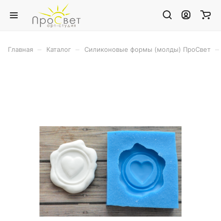
–
–
–
Главная
Каталог
Силиконовые формы (молды) ПроСвет