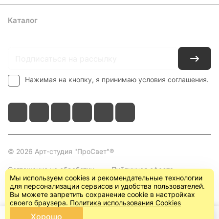
Каталог
Где купить
Условия оплаты
Условия доставки
Контакты
Нажимая на кнопку, я принимаю условия соглашения.
© 2026 Арт-студия "ПроСвет"®
Соглашение на обработку
Публичная оферта
Мы используем cookies и рекомендательные технологии
персональных данных
(пользовательское
для персонализации сервисов и удобства пользователей.
соглашение)
Вы можете запретить сохранение cookie в настройках
своего браузера.
Политика использования Cookies
Хорошо