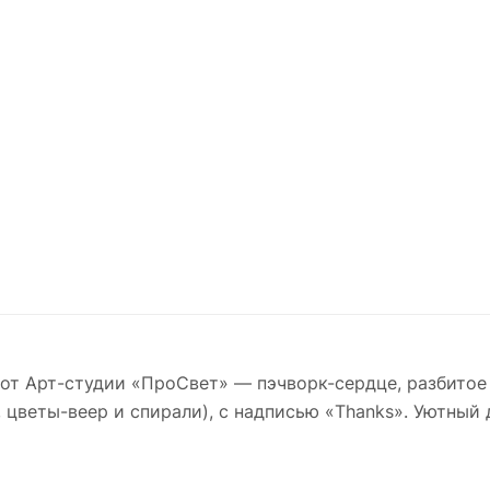
 от Арт-студии «ПроСвет» — пэчворк-сердце, разбито
, цветы-веер и спирали), с надписью «Thanks». Уютный