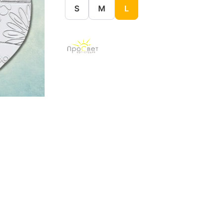
S
M
L