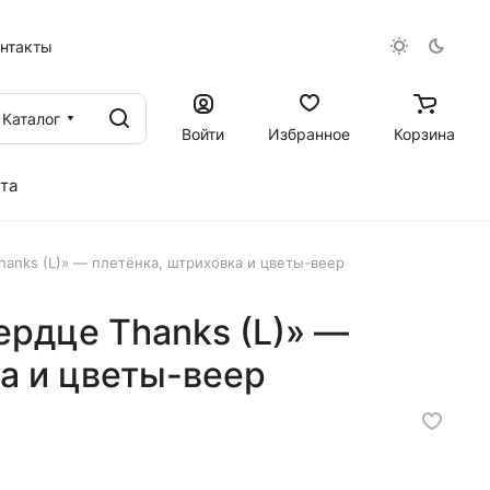
онтакты
Каталог
Войти
Избранное
Корзина
та
anks (L)» — плетёнка, штриховка и цветы-веер
ердце Thanks (L)» —
а и цветы-веер