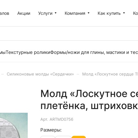
алов
Акции
Услуги
Компания
Как купить
К
рмы
Текстурные ролики
Формы/ножи для глины, мастики и тес
–
–
Силиконовые молды «Сердечки»
Молд «Лоскутное сердце Th
Молд «Лоскутное с
плетёнка, штриховк
Арт.
ARTMD0756
Размеры: