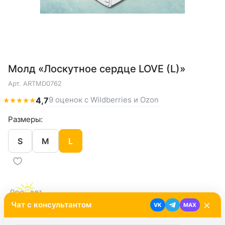
Молд «Лоскутное сердце LOVE (L)»
Арт.
ARTMD0762
9 оценок с Wildberries и Ozon
★
★
★
★
★
4,7
Размеры:
S
M
L
×
Чат с консультантом
VK
MAX
294 ₽