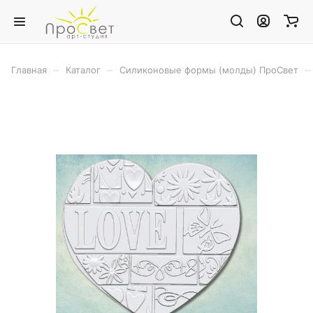
–
–
–
Главная
Каталог
Силиконовые формы (молды) ПроСвет