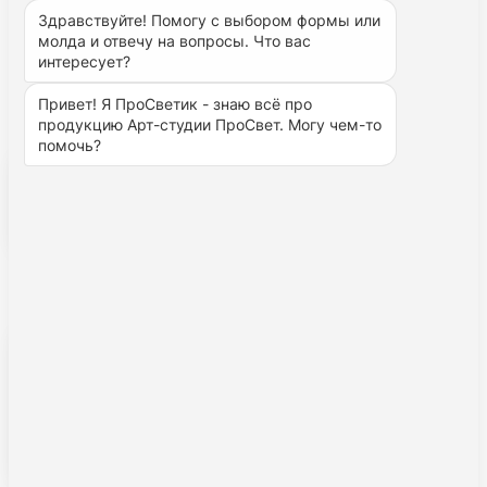
Здравствуйте! Помогу с выбором формы или 
молда и отвечу на вопросы. Что вас 
Заказать
интересует?
Привет! Я ПроСветик - знаю всё про 
продукцию Арт-студии ПроСвет. Могу чем-то 
помочь? 
Бесплатная доставка [подробнее]
Доступно к заказу
Цена действительна только для этого интернет-
магазина и может отличаться от цен на маркетплейсах
и в розничных магазинах
Купить на Ozon за 346 ₽
Купить на WB за 687 ₽