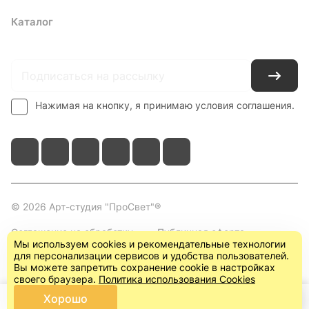
Каталог
Где купить
Условия оплаты
Условия доставки
Контакты
Нажимая на кнопку, я принимаю условия соглашения.
© 2026 Арт-студия "ПроСвет"®
Соглашение на обработку
Публичная оферта
Мы используем cookies и рекомендательные технологии
персональных данных
(пользовательское
для персонализации сервисов и удобства пользователей.
соглашение)
Вы можете запретить сохранение cookie в настройках
своего браузера.
Политика использования Cookies
Хорошо