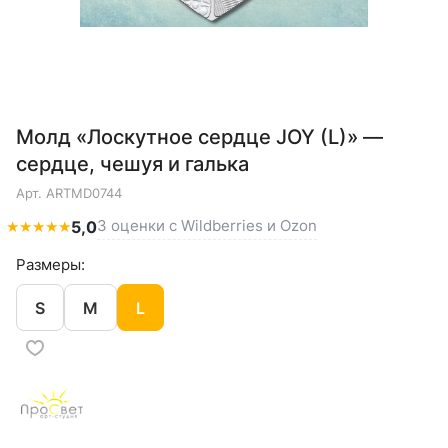
Молд «Лоскутное сердце JOY (L)» —
сердце, чешуя и галька
Арт.
ARTMD0744
3 оценки с Wildberries и Ozon
★
★
★
★
★
5,0
Размеры:
S
M
L