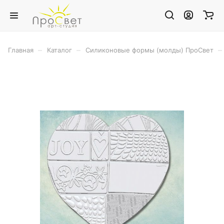
–
–
–
Главная
Каталог
Силиконовые формы (молды) ПроСвет