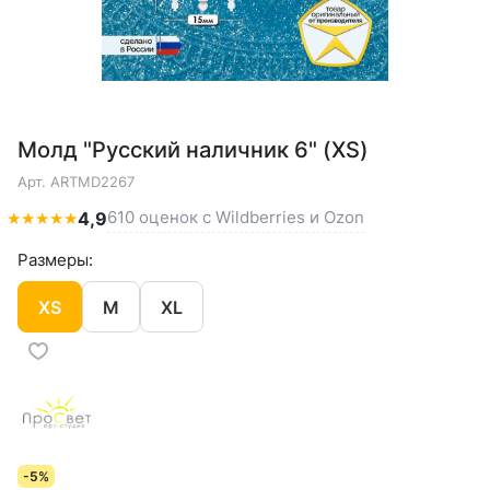
Молд "Русский наличник 6" (XS)
Арт.
ARTMD2267
610 оценок с Wildberries и Ozon
★
★
★
★
★
4,9
Размеры:
XS
M
XL
-5%