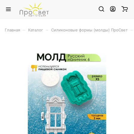
–
–
–
Главная
Каталог
Силиконовые формы (молды) ПроСвет