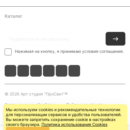
Каталог
Где купить
Условия оплаты
Условия доставки
Контакты
Нажимая на кнопку, я принимаю условия соглашения.
© 2026 Арт-студия "ПроСвет"®
Соглашение на обработку
Публичная оферта
Мы используем cookies и рекомендательные технологии
персональных данных
(пользовательское
для персонализации сервисов и удобства пользователей.
соглашение)
Вы можете запретить сохранение cookie в настройках
своего браузера.
Политика использования Cookies