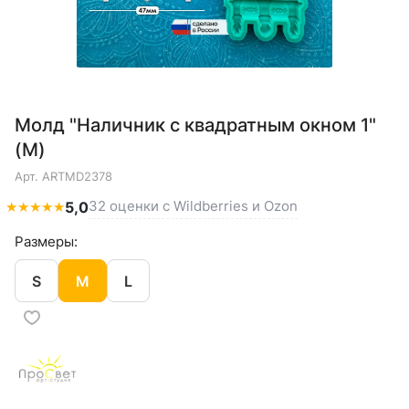
Молд "Наличник с квадратным окном 1"
(M)
Арт.
ARTMD2378
32 оценки с Wildberries и Ozon
★
★
★
★
★
5,0
Размеры:
S
M
L