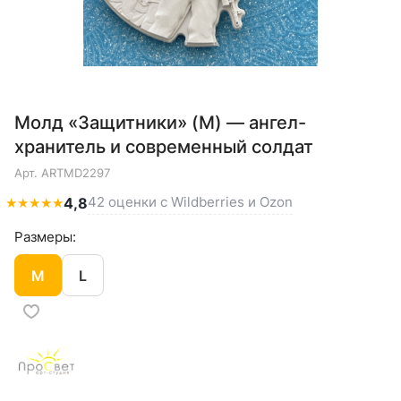
Молд «Защитники» (M) — ангел-
хранитель и современный солдат
Арт.
ARTMD2297
42 оценки с Wildberries и Ozon
★
★
★
★
★
4,8
Размеры:
M
L