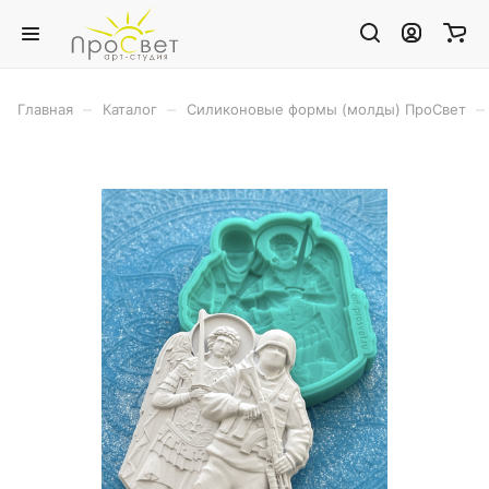
–
–
–
Главная
Каталог
Силиконовые формы (молды) ПроСвет