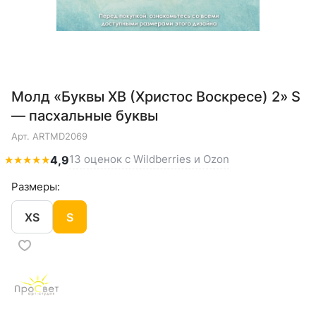
Молд «Буквы ХВ (Христос Воскресе) 2» S
— пасхальные буквы
Арт.
ARTMD2069
13 оценок с Wildberries и Ozon
★
★
★
★
★
4,9
Размеры:
XS
S