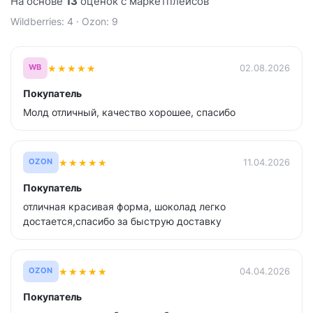
На основе
13
оценок с маркетплейсов
Wildberries: 4 · Ozon: 9
★
★
★
★
★
02.08.2026
WB
Покупатель
Молд отличный, качество хорошее, спасибо
★
★
★
★
★
11.04.2026
OZON
Покупатель
отличная красивая форма, шоколад легко
достается,спасибо за быструю доставку
★
★
★
★
★
04.04.2026
OZON
Покупатель