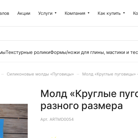
алов
Акции
Услуги
Компания
Как купить
К
рмы
Текстурные ролики
Формы/ножи для глины, мастики и тес
–
–
Силиконовые молды «Пуговицы»
Молд «Круглые пуговицы» 
Молд «Круглые пуг
разного размера
Арт.
ARTMD0054