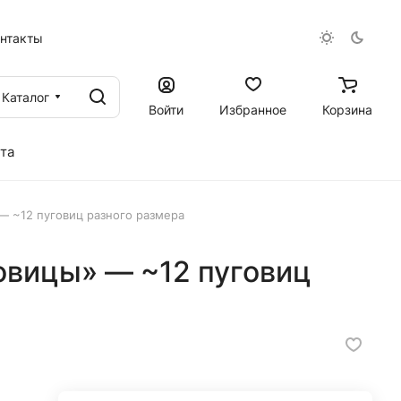
онтакты
Каталог
Войти
Избранное
Корзина
та
— ~12 пуговиц разного размера
овицы» — ~12 пуговиц