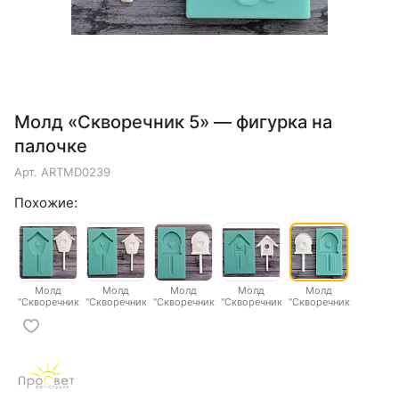
Молд «Скворечник 5» — фигурка на
палочке
Арт.
ARTMD0239
Похожие:
Молд
Молд
Молд
Молд
Молд
"Скворечник
"Скворечник
"Скворечник
"Скворечник
"Скворечник
1"
2"
3"
4"
5"