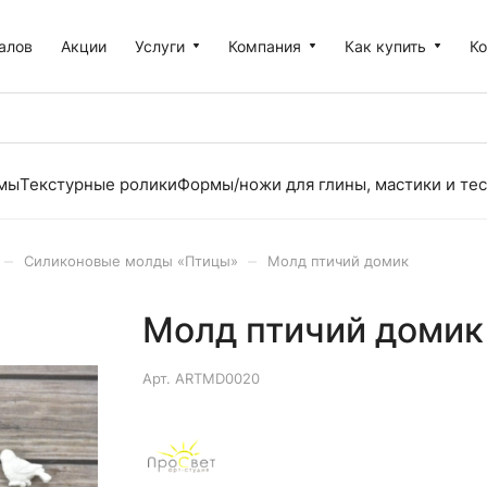
алов
Акции
Услуги
Компания
Как купить
К
рмы
Текстурные ролики
Формы/ножи для глины, мастики и тес
–
–
Силиконовые молды «Птицы»
Молд птичий домик
Молд птичий домик
Арт.
ARTMD0020