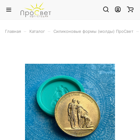
–
–
–
Главная
Каталог
Силиконовые формы (молды) ПроСвет