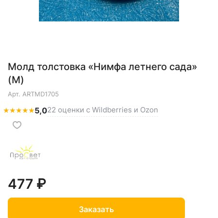
Молд толстовка «Нимфа летнего сада»
(M)
Арт.
ARTMD1705
22 оценки с Wildberries и Ozon
★
★
★
★
★
5,0
477 ₽
Заказать