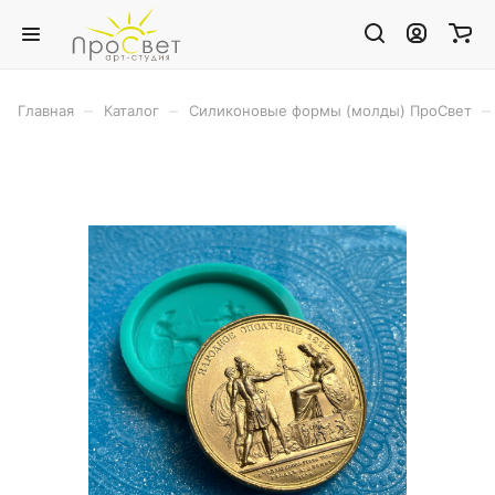
–
–
–
Главная
Каталог
Силиконовые формы (молды) ПроСвет