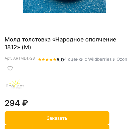
Молд толстовка «Народное ополчение
1812» (M)
Арт.
ARTMD1728
4 оценки с Wildberries и Ozon
★
★
★
★
★
5,0
294 ₽
Заказать