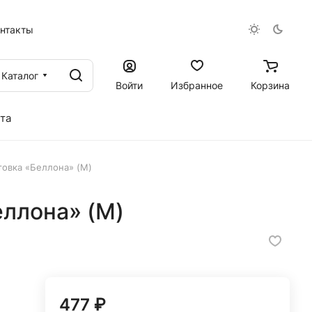
онтакты
Каталог
Войти
Избранное
Корзина
та
овка «Беллона» (M)
еллона» (M)
477 ₽