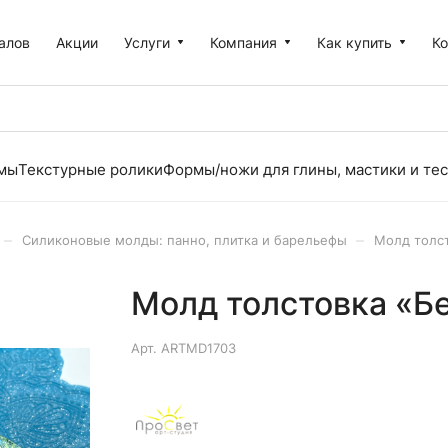
алов
Акции
Услуги
Компания
Как купить
К
рмы
Текстурные ролики
Формы/ножи для глины, мастики и тес
–
–
Силиконовые молды: панно, плитка и барельефы
Молд толст
Молд толстовка «Б
Арт.
ARTMD1703