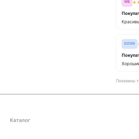
★
WB
Покупа
Красивы
OZON
Покупа
Хороший
Показаны т
Каталог
Где купить
Условия оплаты
Условия доставк