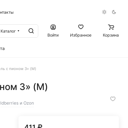
онтакты
Каталог
Войти
Избранное
Корзина
та
ль с пионом 3» (M)
ном 3» (M)
ldberries и Ozon
411 ₽