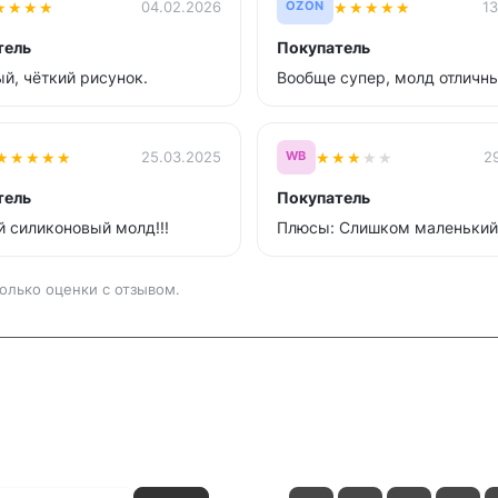
★
★
★
★
★
★
★
★
★
04.02.2026
13
OZON
тель
Покупатель
й, чёткий рисунок.
Вообще супер, молд отличн
★
★
★
★
★
★
★
★
★
★
25.03.2025
2
WB
тель
Покупатель
 силиконовый молд!!!
Плюсы: Слишком маленький
олько оценки с отзывом.
и
Контакты