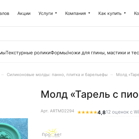
алов
Акции
Услуги
Компания
Как купить
К
рмы
Текстурные ролики
Формы/ножи для глины, мастики и тес
–
–
Силиконовые молды: панно, плитка и барельефы
Молд «Таре
Молд «Тарель с пио
Арт.
ARTMD2294
12 оценок с Wi
★
★
★
★
★
4,8