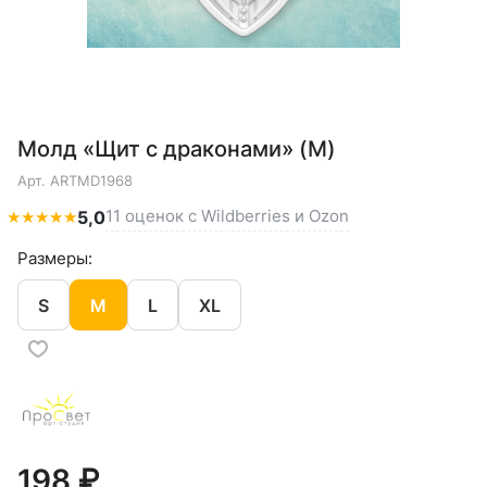
Молд «Щит с драконами» (M)
Арт.
ARTMD1968
11 оценок с Wildberries и Ozon
★
★
★
★
★
5,0
Размеры:
S
M
L
XL
198 ₽