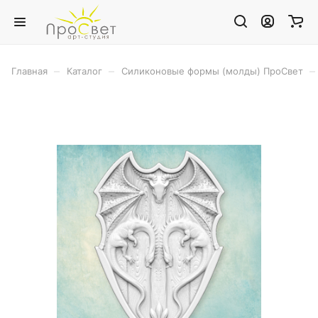
–
–
–
Главная
Каталог
Силиконовые формы (молды) ПроСвет