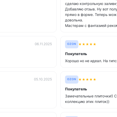
сделаю контрольную заливку
Добавляю отзыв. Ну вот пол
прямо в форме. Теперь можн
довольна.
Мастерам с фантазией реко
★
★
★
★
★
06.11.2025
OZON
Покупатель
Хорошо но не идеал. На гип
★
★
★
★
★
05.10.2025
OZON
Покупатель
Замечательные плиточки!) С
коллекцию этих плиток))