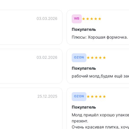
★
★
★
★
★
03.03.2026
WB
Покупатель
Плюсы: Хорошая формочка. 
★
★
★
★
★
03.02.2026
OZON
Покупатель
рабочий молд,будем ещё за
★
★
★
★
★
25.12.2025
OZON
Покупатель
Молд пришёл хорошо упакова
презент.
Очень красивая плитка, хоч