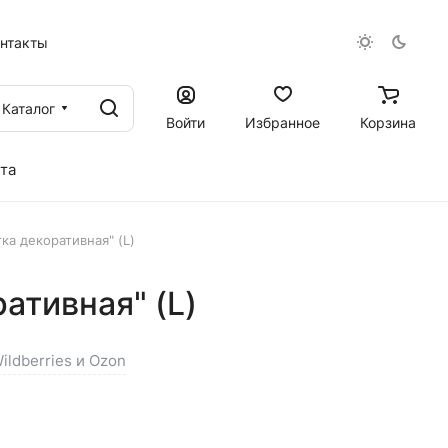
онтакты
Каталог
Войти
Избранное
Корзина
та
ка декоративная" (L)
ативная" (L)
ildberries и Ozon