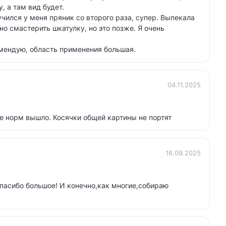
, а там вид будет.
учился у меня пряник со второго раза, супер. Выпекала
о смастерить шкатулку, но это позже. Я очень
мендую, область применения большая.
04.11.2025
се норм вышло. Косячки общей картины не портят
16.09.2025
пасибо большое! И конечно,как многие,собираю