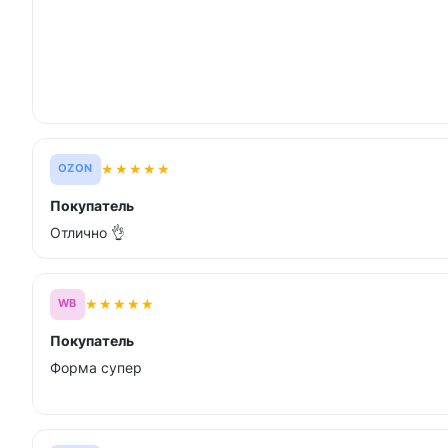
★
★
★
★
★
OZON
Покупатель
Отлично 👌
★
★
★
★
★
WB
Покупатель
Форма супер