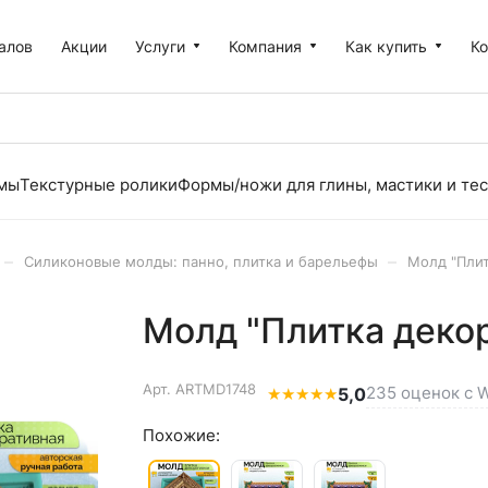
алов
Акции
Услуги
Компания
Как купить
К
рмы
Текстурные ролики
Формы/ножи для глины, мастики и тес
–
–
Силиконовые молды: панно, плитка и барельефы
Молд "Плит
Молд "Плитка декор
Арт.
ARTMD1748
235 оценок с W
★
★
★
★
★
5,0
Похожие: