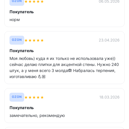
★
★
★
★
★
06.05.2026
OZON
Покупатель
норм
★
★
★
★
★
23.04.2026
OZON
Покупатель
Моя любовь) куда я их только не использовала уже))
сейчас делаю плитки для акцентной стены. Нужно 240
штук, а у меня всего 3 молда🙈 Набралась терпения,
изготавливаю 💪🏼
★
★
★
★
★
18.03.2026
OZON
Покупатель
замечательно, рекомендую