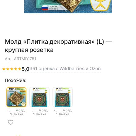
Молд «Плитка декоративная» (L) —
круглая розетка
Арт.
ARTMD1751
391 оценка с Wildberries и Ozon
★
★
★
★
★
5,0
Похожие:
L — Молд
L — Молд
XL — Молд
"Плитка
"Плитка
"Плитка
декоративная"
декоративная"
декоративная"