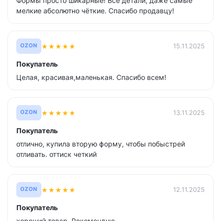
Формы просто шикарные! Все детали, даже самые
мелкие абсолютно чёткие. Спасибо продавцу!
★
★
★
★
★
15.11.2025
OZON
Покупатель
Целая, красивая,маленькая. Спасибо всем!
★
★
★
★
★
13.11.2025
OZON
Покупатель
отлично, купила вторую форму, чтобы побыстрей
отливать. оттиск четкий
★
★
★
★
★
12.11.2025
OZON
Покупатель
хороший товар. Рекомендую.