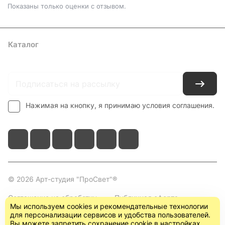
Показаны только оценки с отзывом.
Каталог
Где купить
Условия оплаты
Условия доставки
Контакты
Нажимая на кнопку, я принимаю условия соглашения.
© 2026 Арт-студия "ПроСвет"®
Соглашение на обработку
Публичная оферта
Мы используем cookies и рекомендательные технологии
персональных данных
(пользовательское
для персонализации сервисов и удобства пользователей.
соглашение)
Вы можете запретить сохранение cookie в настройках