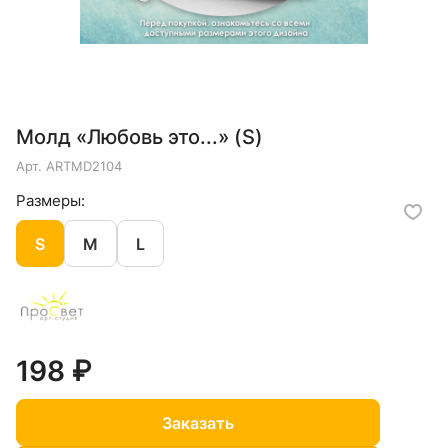
Молд «Любовь это...» (S)
Арт.
ARTMD2104
Размеры:
S
M
L
198 ₽
Заказать