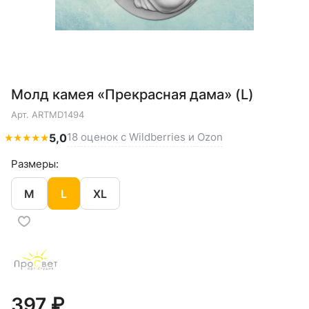
Молд камея «Прекрасная дама» (L)
Арт.
ARTMD1494
18 оценок с Wildberries и Ozon
★
★
★
★
★
5,0
Размеры:
M
L
XL
397 ₽