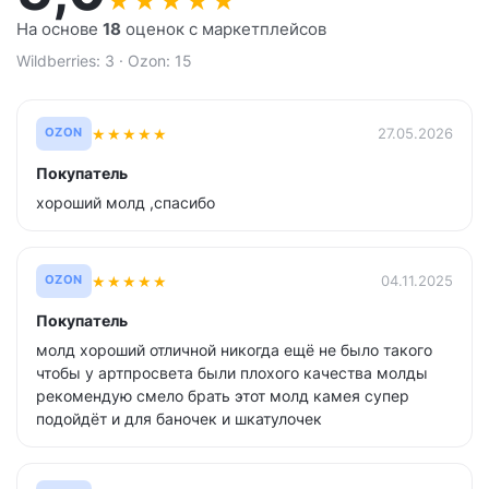
★
★
★
★
★
На основе
18
оценок с маркетплейсов
Wildberries: 3 · Ozon: 15
★
★
★
★
★
27.05.2026
OZON
Покупатель
хороший молд ,спасибо
★
★
★
★
★
04.11.2025
OZON
Покупатель
молд хороший отличной никогда ещё не было такого
чтобы у артпросвета были плохого качества молды
рекомендую смело брать этот молд камея супер
подойдёт и для баночек и шкатулочек